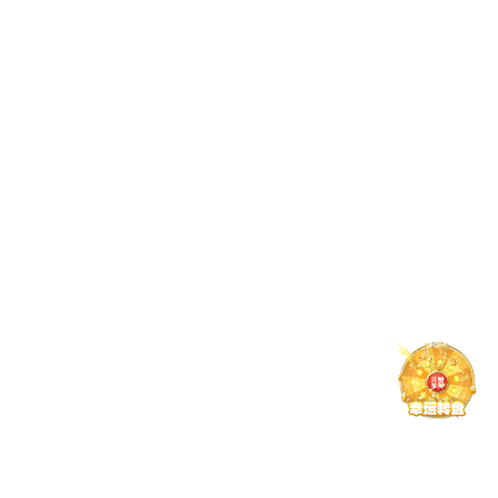
仅仅是竞技者，更是社会风尚和价值观念传播者。因
此，他们需要具备一定程度上的文化素养，以便更好
地传达自己的思想和形象。
例如，当运动员像库里一样被赋予“历史最佳”的称号
时，其身上所承载的不仅仅是竞技成绩，还有其背后
所代表的一种生活方式和价值观。与此同时，与音乐
等其他艺术形式结合，可以让运动员形成更加立体化
的人设，从而吸引更多粉丝关注。
因此，对于像爱德华兹这样的年轻选手而言，将自身
发展与流行文化融合，不仅能提升个人魅力，还能帮
助其建立更强大的品牌形象。这也是现代体育发展的
必然趋势，为未来职业生涯铺平道路。