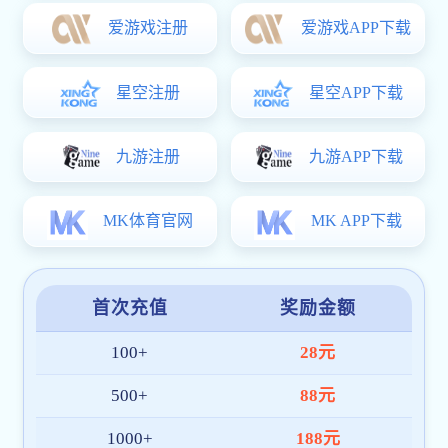
在当今篮球界，球员之间的互相欣赏与赞誉常常引发
关注。最近，爱德华兹公开称赞库里为“兄弟”，并认
为他是历史最佳控卫，这一表态不仅展现了两位球员
之间的友谊，也引发了人们对库里的成就和影响力的
深思。然而，尽管爱德华兹在篮球领域表现出色，但
他对说唱文化的了解却显得相对有限。这种矛盾的状
态使得我们可以从多个角度探讨这一现象，包括他们
的友情、库里的篮球地位、爱德华兹对说唱文化的看
法，以及这种局面所反映出的现代体育文化特征。
1、爱德华兹与库里的兄弟情谊