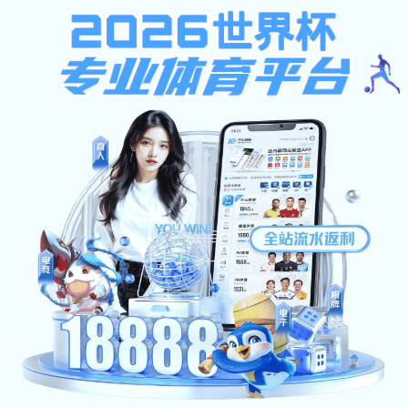
注册入口
星空体育手机端入口
APP与网
页版入口｜畅享全球体育赛事
与数据服务
欢迎访问
星空体育手机端入口
，提供全面覆盖
足球、篮球、电竞等项目的赛事资讯与数据内
容， 支持
APP下载
与
网页使用
，每日同步更新
千场比赛，聚焦热门体育内容， 助您轻松获取
赛事动态，掌握比赛节奏。