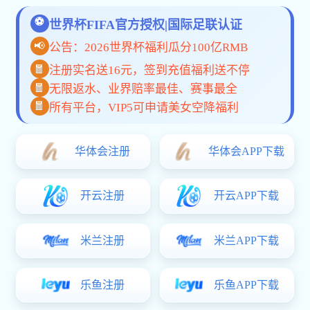
手机App
网页版
爱德华兹称赞库里为兄弟认为
他是历史最佳控卫但对说唱文
化不太了解
2026-06-02 00:20
38 次阅读
首页
/
体育看点