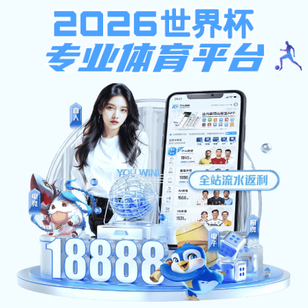
注册入口
星空体育手机端入口
APP与网
页版入口｜畅享全球体育赛事
与数据服务
欢迎访问
星空体育手机端入口
，提供全面覆盖
足球、篮球、电竞等项目的赛事资讯与数据内
容， 支持
APP下载
与
网页使用
，每日同步更新
千场比赛，聚焦热门体育内容， 助您轻松获取
赛事动态，掌握比赛节奏。