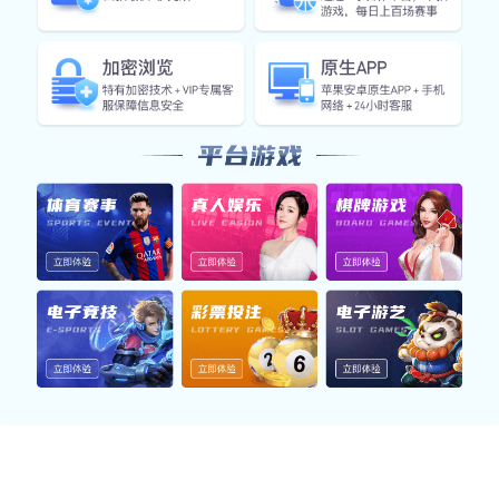
帮助他们融入到球队体系中，没有自私和孤立，而是
选择将成功分享给每一个人。
因此，凯尔特人祝贺塔图姆入选这一荣誉，不仅是在
庆祝个人成就，也是向外界展示凯尔特人的团队文化
和价值观。这种文化强调每一个成员的重要性，让所
有球员都感受到自己为集体贡献力量的重要性。
2、塔图姆个人表现分析
回顾过去一个赛季，杰森·塔图姆在进攻端展现出了令
人赞叹的能力。他场均得分位居联盟前列，但他的贡
献远不止于此。除了得分，塔图姆还具备极佳的篮板
能力和防守意识，让他成为全能型前锋。在比赛中，
他经常能够利用自身优势，为队友创造出良好的投篮
机会，从而提升整个球队的攻击效率。