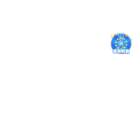
仅靠单一明星球员很难实现长远成功。因此，加强整
体实力建设仍然是当务之急。如何在保留核心阵容优
势情况下，引进适合战术体系的新鲜血液，将直接影
响未来几年的发展方向。而像塔图姆这样具有领导才
能且乐于助人的球员，将继续发挥积极作用，引导新
加盟玩家快速适应环境并提升整体竞争力。
综上所述，可以说“最佳队友”这一称号不仅属于杰森·
塔图姆本人，更象征着一种价值观：无论处于什么位
置，每一个人都可以通过努力及奉献，为集体做出贡
献。这种精神必将继续激励着整个波士顿凯尔特人走
向更辉煌明天。
总结：
随着杰森·塔图姆入选年度最佳队友候选名单，波士顿