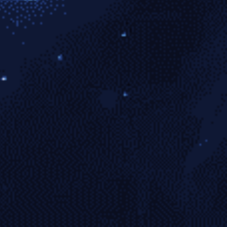
阿特金森坦言输球责任在自己肩上一切都
在最近的一场比赛中，教练阿特金森坦言输球的责任完
2026-06-24
迪奥曼德世界杯前两场比赛过人次数领跑