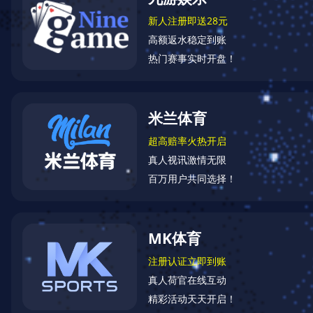
舍什科因小腿伤缺席训练
2026-06-27 19:54
21 次阅读
首页
/
体育看点
舍什科因小腿受伤，将缺席即将到来的英