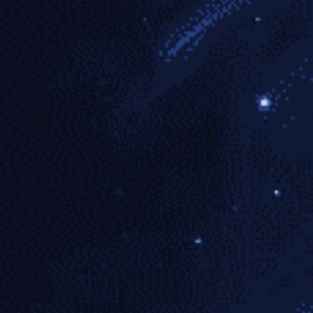
在困境之中，也隐藏着成长与发展的机遇
4、未来展望与总结
虽然舍什科因小腿伤缺席了最后一场英超
致，共同面对挑战。这也是检验团队凝聚
如果能够充分利用这段时间进行调整，并
注于康复，希望能以更强姿态回归赛场，
总结：
通过以上分析，我们可以清晰地看到舍什
以及未来展望，每个方面都反映出了运动
实现目标。
总而言之，这次事件不仅给了我们一个深
伍都能从类似经历中吸取教训，实现自我