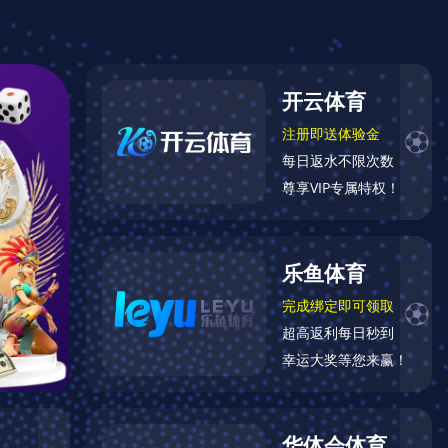
注册入口
体育赛事与数据服务
内容， 支持
APP下载
与
网页使用
，每
，掌握比赛节奏。