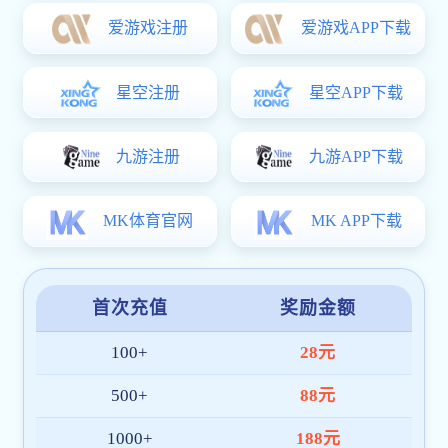
01. 初创定位
星空体育手机端入口起源于对体育精神与数字
技术的热爱，早期平台聚焦于赛事数据与直播
服务，并率先实现多赛程同步与智能提醒功
能，赢得众多球迷的信任。